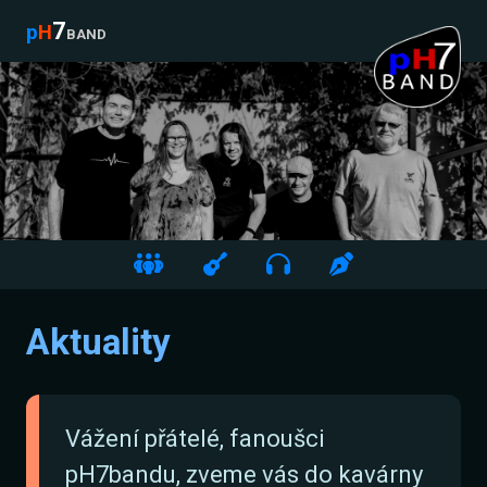
7
p
H
band
Aktuality
Vážení přátelé, fanoušci
pH7bandu, zveme vás do kavárny