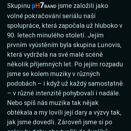
7
Skupinu
p
H
band
jsme založili jako
volné pokračování seriálu naší
spolupráce, která započala už hluboko v
90. letech minulého století. Jejím
prvním vyústěním byla skupina Lunovis,
která vydržela na své malé scéně
několik příjemných let. Po jejím rozpadu
jsme se kolem muziky v různých
podobách – i když už každý samostatně
– v různé intenzitě pohybovali i nadále.
Nebo spíš nás muzika tak nějak
obtékala a my lovili její dary a výzvy tak,
jak jsme dovedli. Zároveň jsme si po