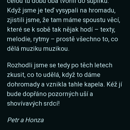
celou tu dobu oba tvořili do šuplíků.
Když jsme je teď vysypali na hromadu,
zjistili jsme, že tam máme spoustu věcí,
které se k sobě tak nějak hodí – texty,
melodie, rytmy – prostě všechno to, co
dělá muziku muzikou.
Rozhodli jsme se tedy po těch letech
zkusit, co to udělá, když to dáme
dohromady a vznikla tahle kapela. Kéž jí
bude dopřáno pozorných uší a
shovívavých srdcí!
Petr a Honza