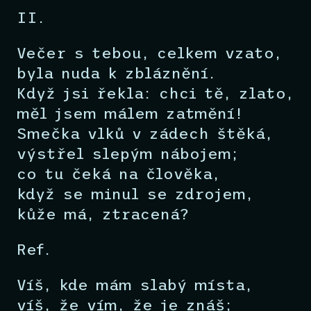
II.
Večer s tebou, celkem vzato,
byla nuda k zbláznění.
Když jsi řekla: chci tě, zlato,
měl jsem málem zatmění!
Smečka vlků v zádech štěká,
výstřel slepým nábojem;
co tu čeká na člověka,
když se minul se zdrojem,
kůže má, ztracená?
Ref.
Víš, kde mám slabý místa,
víš, že vím, že je znáš;