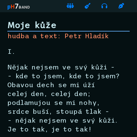
7
p
H
band
Moje kůže
hudba a text: Petr Hladík
I.
Nějak nejsem ve svý kůži -
- kde to jsem, kde to jsem?
Obavou dech se mi úží
celej den, celej den;
podlamujou se mi nohy,
srdce buší, stoupá tlak -
- nějak nejsem ve svý kůži.
Je to tak, je to tak!