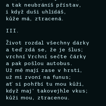
a tak neubráníš přístav,
i když duši uhlídáš,
kůže má, ztracená.
III.
Život rozdal všechny dárky
a teď zdá se, že je šlus;
vrchní Vrchní sečte čárky
a pak pošlou autobus.
Už mě mají zase v hrsti,
už mi zvoní na funus;
ať si pohřbí tu mou kůži,
když maj' takovejhle vkus;
kůži mou, ztracenou.